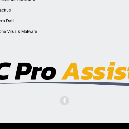
Backup
ro Dati
one Virus & Malware