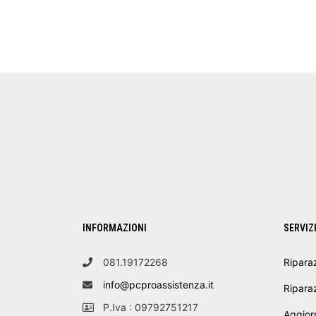
INFORMAZIONI
SERVIZ
081.19172268
Ripara
info@pcproassistenza.it
Ripara
P.Iva : 09792751217
Aggior