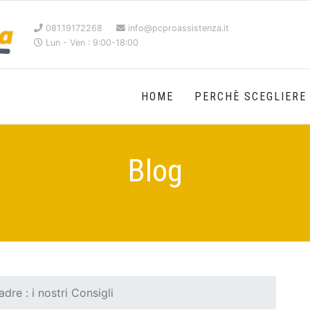
081.19172268
info@pcproassistenza.it
Lun - Ven : 9:00-18:00
HOME
PERCHÈ SCEGLIERE
Blog
re : i nostri Consigli